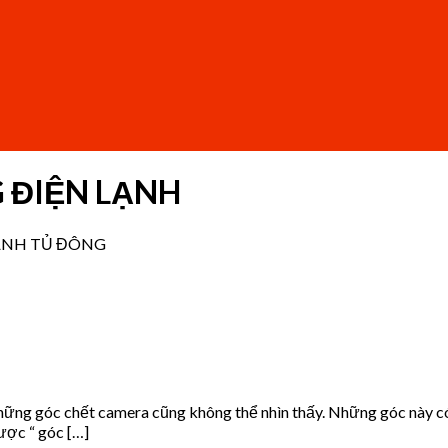
 ĐIỆN LẠNH
LẠNH TỦ ĐÔNG
ững góc chết camera cũng không thể nhìn thấy. Những góc này có t
ược “ góc […]