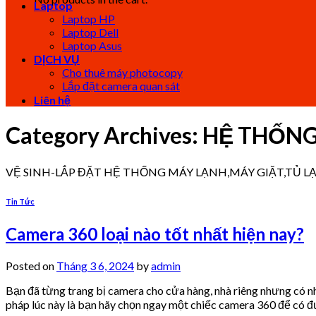
Laptop
Laptop HP
Laptop Dell
Laptop Asus
DỊCH VỤ
Cho thuê máy photocopy
Lắp đặt camera quan sát
Liên hệ
Category Archives:
HỆ THỐNG
VỆ SINH-LẮP ĐẶT HỆ THỐNG MÁY LẠNH,MÁY GIẶT,TỦ 
Tin Tức
Camera 360 loại nào tốt nhất hiện nay?
Posted on
Tháng 3 6, 2024
by
admin
Bạn đã từng trang bị camera cho cửa hàng, nhà riêng nhưng có nh
pháp lúc này là bạn hãy chọn ngay một chiếc camera 360 để có đ