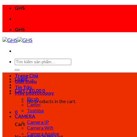
Skip
GHS
to
content
GHS
Trang Chủ
Login
Giới thiệu
Tin Tức
Cart /
$
0.00
0
Máy photocoppy
Ricoh
No products in the cart.
Canon
Toshiba
0
CAMERA
Camera IP
Cart
Camera Wifi
Camera Analog
No products in the cart.