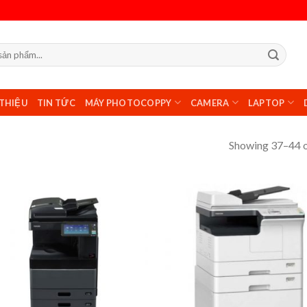
 THIỆU
TIN TỨC
MÁY PHOTOCOPPY
CAMERA
LAPTOP
Showing 37–44 o