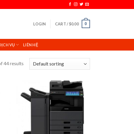
0
LOGIN
CART /
$
0.00
DỊCH VỤ
LIÊN HỆ
f 44 results