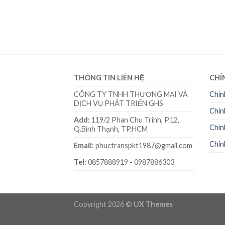
THÔNG TIN LIÊN HỆ
CHÍ
CÔNG TY TNHH THƯƠNG MẠI VÀ
Chín
DỊCH VỤ PHÁT TRIỂN GHS
Chín
Add:
119/2 Phan Chu Trinh, P.12,
Chín
Q.Bình Thạnh, TP.HCM
Chín
Email
: phuctranspkt1987@gmail.com
Tel:
0857888919 - 0987886303
Copyright 2026 ©
UX Themes