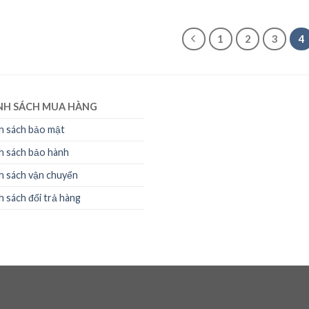
1
2
3
4
NH SÁCH MUA HÀNG
h sách bảo mật
h sách bảo hành
h sách vận chuyển
h sách đổi trả hàng