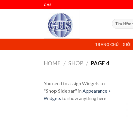
Skip
GHS
to
content
TRANG CHỦ
GIỚI
HOME
/
SHOP
/
PAGE 4
You need to assign Widgets to
"Shop Sidebar"
in
Appearance >
Widgets
to show anything here