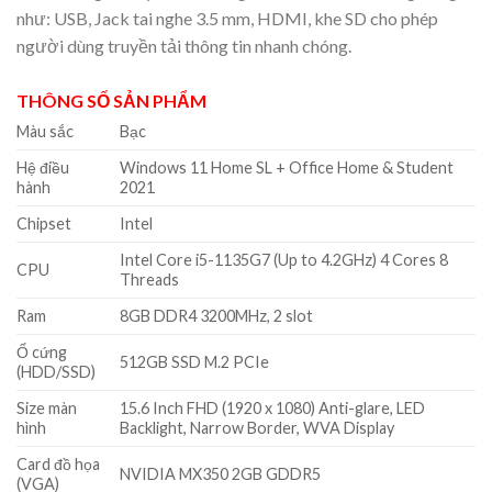
như: USB, Jack tai nghe 3.5 mm, HDMI, khe SD cho phép
người dùng truyền tải thông tin nhanh chóng.
THÔNG SỐ SẢN PHẨM
Màu sắc
Bạc
Hệ điều
Windows 11 Home SL + Office Home & Student
hành
2021
Chipset
Intel
Intel Core i5-1135G7 (Up to 4.2GHz) 4 Cores 8
CPU
Threads
Ram
8GB DDR4 3200MHz, 2 slot
Ổ cứng
512GB SSD M.2 PCIe
(HDD/SSD)
Size màn
15.6 Inch FHD (1920 x 1080) Anti-glare, LED
hình
Backlight, Narrow Border, WVA Display
Card đồ họa
NVIDIA MX350 2GB GDDR5
(VGA)