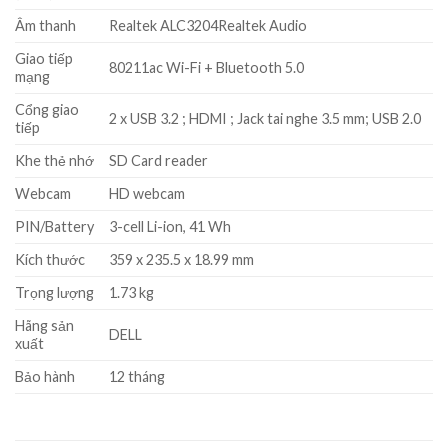
Âm thanh
Realtek ALC3204Realtek Audio
Giao tiếp
80211ac Wi-Fi + Bluetooth 5.0
mạng
Cổng giao
2 x USB 3.2 ; HDMI ; Jack tai nghe 3.5 mm; USB 2.0
tiếp
Khe thẻ nhớ
SD Card reader
Webcam
HD webcam
PIN/Battery
3-cell Li-ion, 41 Wh
Kích thước
359 x 235.5 x 18.99 mm
Trọng lượng
1.73 kg
Hãng sản
DELL
xuất
Bảo hành
12 tháng