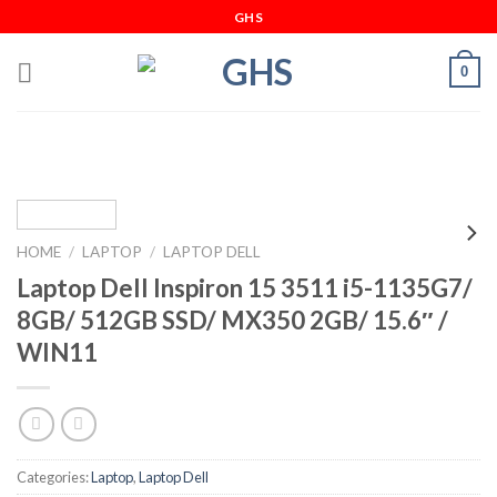
Skip
GHS
to
content
0
HOME
/
LAPTOP
/
LAPTOP DELL
Laptop Dell Inspiron 15 3511 i5-1135G7/
8GB/ 512GB SSD/ MX350 2GB/ 15.6″ /
WIN11
Categories:
Laptop
,
Laptop Dell