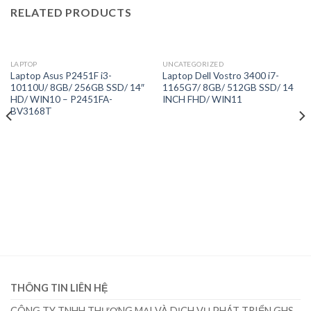
RELATED PRODUCTS
LAPTOP
UNCATEGORIZED
Laptop Asus P2451F i3-
Laptop Dell Vostro 3400 i7-
10110U/ 8GB/ 256GB SSD/ 14″
1165G7/ 8GB/ 512GB SSD/ 14
HD/ WIN10 – P2451FA-
INCH FHD/ WIN11
BV3168T
THÔNG TIN LIÊN HỆ
CÔNG TY TNHH THƯƠNG MẠI VÀ DỊCH VỤ PHÁT TRIỂN GHS