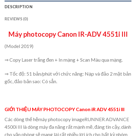
DESCRIPTION
REVIEWS (0)
Máy photocopy Canon IR-ADV 4551i III
(Model 2019)
⇒ Copy Laser trắng đen + In mạng + Scan Màu qua mạng.
⇒ Tốc độ: 51 bản/phút với chức năng: Nạp và đảo 2 mặt bản
gốc, đảo bản sao: Có sẳn.
GIỚI THIỆU MÁY PHOTOCOPY Canon iR ADV 4551i III
Các dòng thế hệmáy photocopy imageRUNNER ADVANCE
4500i III là dòng máy đa năng rất mạnh mẽ, đáng tin cậy, dành
cho văn phòng sẽ mang lại rất nhiều lợi ích cho bất kỳ nhóm