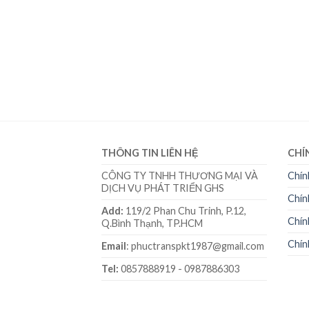
shiba e-Studio
THÔNG TIN LIÊN HỆ
CHÍ
CÔNG TY TNHH THƯƠNG MẠI VÀ
Chín
DỊCH VỤ PHÁT TRIỂN GHS
Chín
Add:
119/2 Phan Chu Trinh, P.12,
Chín
Q.Bình Thạnh, TP.HCM
Chín
Email
: phuctranspkt1987@gmail.com
Tel:
0857888919 - 0987886303