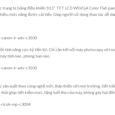
rang bị bảng điều khiển 10.1″ TFT LCD WSVGA Color Flat-pane
iều chức năng được cải tiến. Giúp người sử dụng thao tác dễ dà
t tính năng cực kỳ tiện lợi. Chỉ cần kết nối máy photocopy với m
 máy tính nào , phòng ban nào.
n xuất theo công nghệ mới, thân thiện với môi trường, tiết ki
 thải giúp tiết kiệm mực, tăng tuổi thọ của máy, không gây hại đ