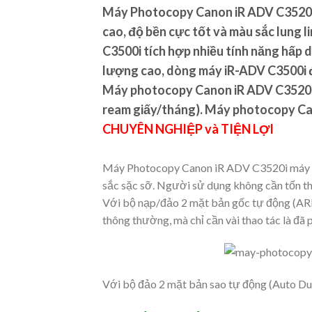
Máy Photocopy Canon iR ADV C3520i l
cao, độ bền cực tốt và màu sắc lung 
C3500i tích hợp nhiều tính năng hấp 
lượng cao, dòng máy iR-ADV C3500i đ
Máy photocopy Canon iR ADV C3520i là
ream giấy/tháng). Máy photocopy Can
CHUYÊN NGHIỆP và TIỆN LỢI
Máy Photocopy Canon iR ADV C3520i máy ph
sắc sặc sỡ. Người sử dụng không cần tốn thê
Với bộ nạp/đảo 2 mặt bản gốc tự động (ARD
thông thường, mà chỉ cần vài thao tác là đã 
Với bộ đảo 2 mặt bản sao tự động (Auto Dup