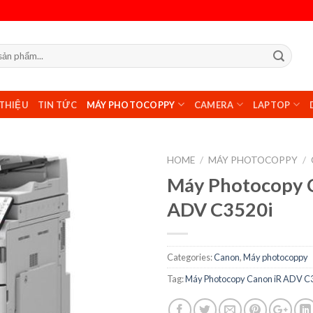
 THIỆU
TIN TỨC
MÁY PHOTOCOPPY
CAMERA
LAPTOP
HOME
/
MÁY PHOTOCOPPY
/
Máy Photocopy 
ADV C3520i
Categories:
Canon
,
Máy photocoppy
Tag:
Máy Photocopy Canon iR ADV C