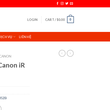
0
LOGIN
CART /
$
0.00
DỊCH VỤ
LIÊN HỆ
CANON
Canon iR
3520i