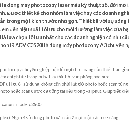
à dòng máy photocopy laser màu kỹ thuật số, đời mới 
linh. Được thiết kế cho nhóm làm việc hay các doanh ng
dẫn trong một kích thước nhỏ gọn. Thiết kế với sự sáng 
em đến hiệu suất tối ưu cho môi trường làm việc của bạ
 lựa chọn tối ưu nhất cho các doanh nghiệp có nhu cầu 
on iR ADV C3520i là dòng máy photocopy A3 chuyên nghi
otocopy chuyên nghiệp hội đủ mọi chức năng cần thiết bao gồm
m chi phí để trang bị bất kỳ thiết bị văn phòng nào nữa.
F). Người sử dụng không cần phải lật giở photo hoặc scan từng m
photo hoặc scan được cả đống tài liệu trong vài phút. Giúp tiết kiệ
lex). Người sử dụng photo và in ấn 2 mặt một cách dễ dàng.