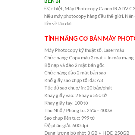
BỀN BỈ
Đặc biệt, Máy Photocopy Canon iR ADV C35
hiệu máy photocopy hàng đầu thế giới. Nên 
lớn về lâu dài.
TÍNH NĂNG CƠ BẢN MÁY PHOTO
Máy Photocopy kỹ thuật số, Laser màu
Chức năng: Copy màu 2 mặt + In màu mạng
Bộ nạp và đảo 2 mặt bản gốc
Chức năng đảo 2 mặt bản sao
Khổ giấy sao chụp tối đa: A3
Tốc độ sao chụp/ in: 20 bản/phút
Khay giấy vào: 2 khay x 550 tờ
Khay giấy tay: 100 tờ
Thu Nhỏ / Phóng to: 25% – 400%
Sao chụp liên tục: 999 tờ
Độ phân giải: 600 dpi
Dung lượng bộ nhớ: 3 GB + HDD 250GB